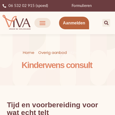
06 532 02 915 (spoed)
Formulieren
Aanmelden
Home
»
Overig aanbod
»
Kinderwens
Kinderwens
Kinderwens consult
Tijd en voorbereiding voor
wat echt telt