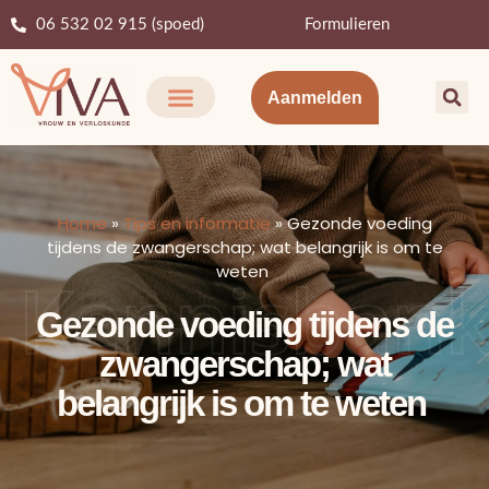
06 532 02 915 (spoed)
Formulieren
Aanmelden
Home
»
Tips en informatie
»
Gezonde voeding
tijdens de zwangerschap; wat belangrijk is om te
Kennisban
weten
Gezonde voeding tijdens de
zwangerschap; wat
belangrijk is om te weten